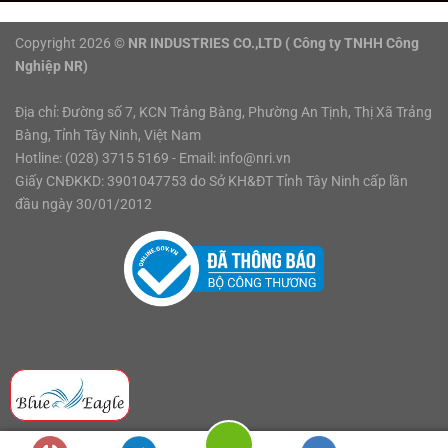
Copyright 2026 ©
NR INDUSTRIES CO.,LTD ( Công ty TNHH Công
Nghiệp NR)
Địa chỉ: Đường số 7, KCN Trảng Bàng, Phường An Tịnh, Thị Xã Trảng
Bàng, Tỉnh Tây Ninh, Việt Nam
Hotline:
(028) 3715 5169
- Email:
info@nri.vn
Giấy CNĐKKD: 3901047753 do Sở KH&ĐT Tỉnh Tây Ninh cấp lần
đầu ngày 30/01/2012