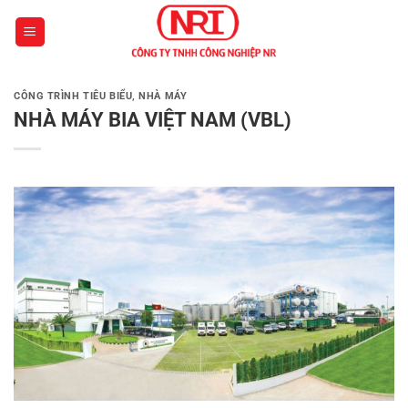
Chuyển
đến
nội
dung
CÔNG TRÌNH TIÊU BIỂU
,
NHÀ MÁY
NHÀ MÁY BIA VIỆT NAM (VBL)