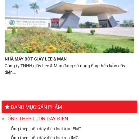
NHÀ MÁY BỘT GIẤY LEE & MAN
Công ty TNHH giấy Lee & Man đang sử dụng ống thép luồn dây
điện...
DANH MỤC SẢN PHẨM
ỐNG THÉP LUỒN DÂY ĐIỆN
Ống thép luồn dây điện loại trơn EMT
Ống thép luồn dây điện loại ren IMC