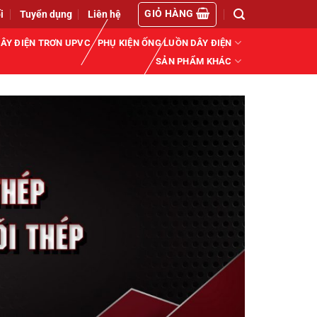
GIỎ HÀNG
i
Tuyển dụng
Liên hệ
ÂY ĐIỆN TRƠN UPVC
PHỤ KIỆN ỐNG LUỒN DÂY ĐIỆN
SẢN PHẨM KHÁC