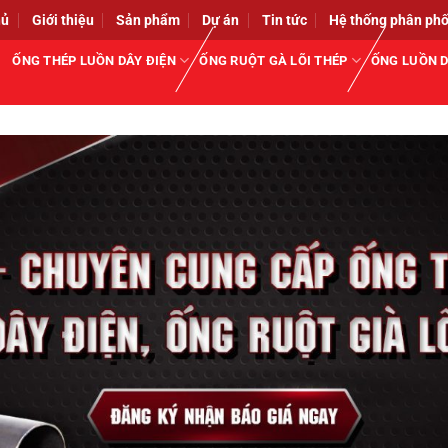
hủ
Giới thiệu
Sản phẩm
Dự án
Tin tức
Hệ thống phân phố
ỐNG THÉP LUỒN DÂY ĐIỆN
ỐNG RUỘT GÀ LÕI THÉP
ỐNG LUỒN D