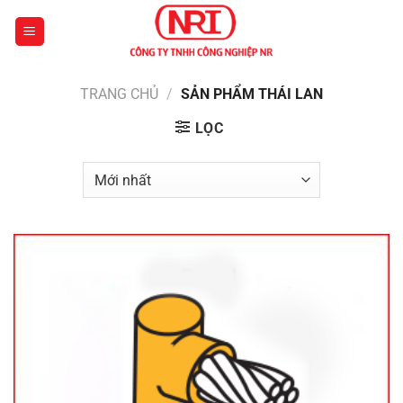
Chuyển
đến
nội
dung
TRANG CHỦ
/
SẢN PHẨM THÁI LAN
LỌC