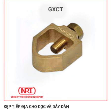
KẸP TIẾP ĐỊA CHO CỌC VÀ DÂY DẪN