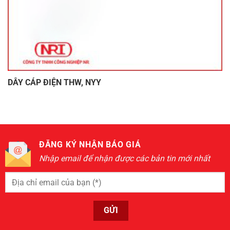
DÂY CÁP ĐIỆN THW, NYY
ĐĂNG KÝ NHẬN BÁO GIÁ
Nhập email để nhận được các bản tin mới nhất