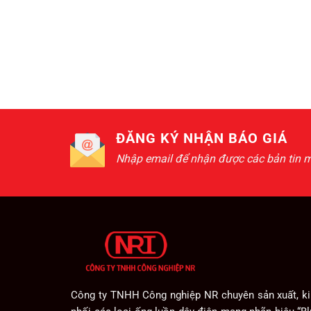
ĐĂNG KÝ NHẬN BÁO GIÁ
Nhập email để nhận được các bản tin m
Công ty TNHH Công nghiệp NR chuyên sản xuất, k