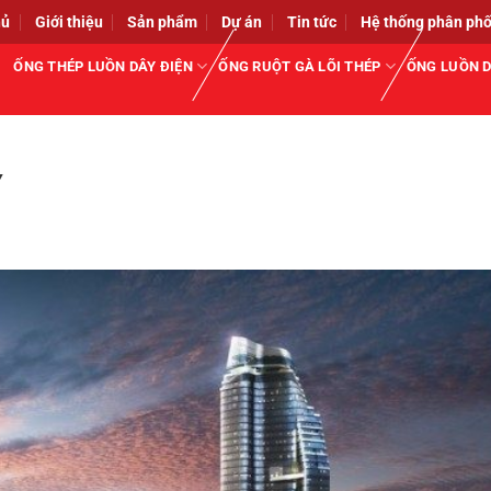
hủ
Giới thiệu
Sản phẩm
Dự án
Tin tức
Hệ thống phân phố
ỐNG THÉP LUỒN DÂY ĐIỆN
ỐNG RUỘT GÀ LÕI THÉP
ỐNG LUỒN D
Y