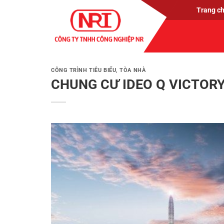
Chuyển
Trang c
đến
nội
dung
CÔNG TRÌNH TIÊU BIỂU
,
TÒA NHÀ
CHUNG CƯ IDEO Q VICTOR