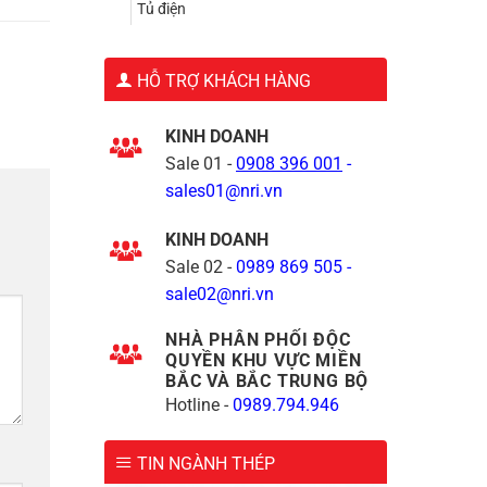
Tủ điện
HỖ TRỢ KHÁCH HÀNG
KINH DOANH
Sale 01 -
0908 396 001
-
sales01@nri.vn
KINH DOANH
Sale 02 -
0989 869 505
-
sale02@nri.vn
NHÀ PHÂN PHỐI ĐỘC
QUYỀN KHU VỰC MIỀN
BẮC VÀ BẮC TRUNG BỘ
Hotline -
0989.794.946
TIN NGÀNH THÉP