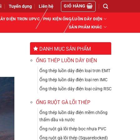
GIỎ HÀNG
i
Tuyển dụng
Liên hệ
ÂY ĐIỆN TRƠN UPVC
PHỤ KIỆN ỐNG LUỒN DÂY ĐIỆN
SẢN PHẨM KHÁC
DANH MỤC SẢN PHẨM
ỐNG THÉP LUỒN DÂY ĐIỆN
Ống thép luồn dây điện loại trơn EMT
Ống thép luồn dây điện loại ren IMC
Ống thép luồn dây điện loại cứng RSC
ỐNG RUỘT GÀ LÕI THÉP
Ống thép luồn dây điện mềm chống
thấm dầu và nước
Ống ruột gà lõi thép bọc nhựa PVC
Ống ruột gà lõi thép (Squarelocked)